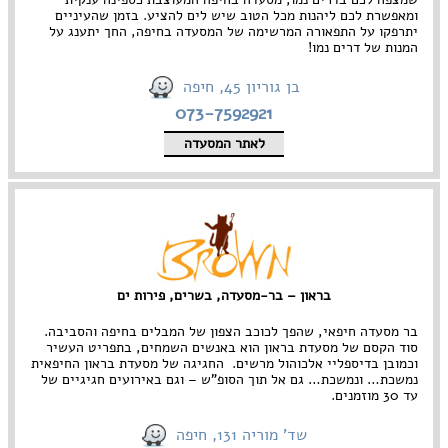
ומאפשרת לכם ליהנות מכל הטוב שיש לים להציע. בזמן שהעיניים
יתרפקו על התפאורה המרשימה של המסעדה בחיפה, החך יתענג על
המנות של דרים נמו!
בן גוריון 45, חיפה
073-7592921
לאתר המסעדה
בראון – בר-מסעדה, בשרים, פירות ים
בר מסעדה חיפאי, שהפך לכוכב הצפון של המבלים בחיפה והסביבה.
סוד הקסם של מסעדת בראון הוא באנשים השמחים, בתפריט העשיר
וכמובן בדיספליי אלכוהול מרשים. החגיגה של מסעדת בראון החיפאית
נמשכת… ונמשכת… גם אל תוך הסופ"ש – וגם באירועים חגיגיים של
עד 30 מוזמנים.
שד' מוריה 131, חיפה