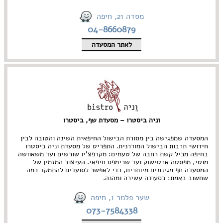
מסדה 21, חיפה
04-8660879
לאתר המסעדה
וניה ביסטרו – מסעדת שף, ביסטרו
המסעדה שמפגישה בין מסורת הבישול החיפאית השינה והטובה לבין
חידושי תרבות הבישול המודרנית. התפריט של מסעדת וניה ביסטרו
בחיפה מכיל קשת רחבה של טעמים: מקרפצ'יו שורשים ועד משאוושה
מוטי, מפסטה ארטישוק ועד שרימפס חיפאי. העיצוב המזמין של
המסעדה חף מגינונים מיותרים, כדי לאפשר לסועדים להתמקד במה
שחשוב באמת: בסעודה עשירה ומהנה.
שער פלמר 1, חיפה
073-7584338