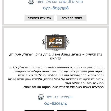
מחניים 8, מרכז הכרמל, חיפה
077-8037928
לאתר המסעדה
אירועים במסעדה
בית הסטייק – בשרים, Take Away, ביתי, גריל, ישראלי, סטקייה,
על האש
בית הסטייק היא מסעדה המתמחה במנות גריל ומטבח ישראלי, כמו כן
למקום וותק ומוניטין בני כעשרים שנה בתחום הקולינריה המקומית,
ובהתאמה – קהל אוהדים מושבע. בתפריט תוכלו למצוא בשרים
איכותיים הנעשים במיומנות על גריל פחמים, ולצידם שפע סלטי איכות
מתוצרת בית, תבשילים ועוד.
המסעדה כשרה בשהגחת הרבנות נשר. במקום משגיח צמוד.
התעשייה 17, נשר
04-8201414