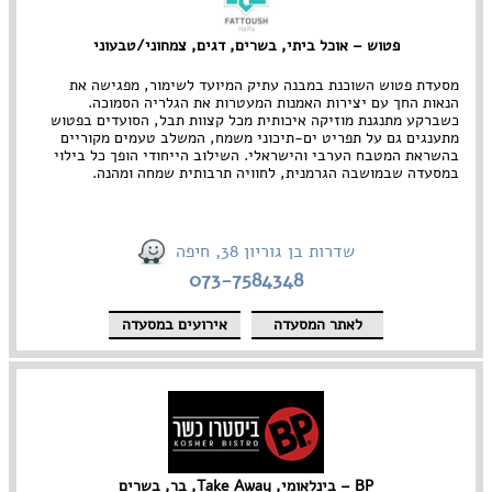
פטוש – אוכל ביתי, בשרים, דגים, צמחוני/טבעוני
מסעדת פטוש השוכנת במבנה עתיק המיועד לשימור, מפגישה את
הנאות החך עם יצירות האמנות המעטרות את הגלריה הסמוכה.
כשברקע מתנגנת מוזיקה איכותית מכל קצוות תבל, הסועדים בפטוש
מתענגים גם על תפריט ים-תיכוני משמח, המשלב טעמים מקוריים
בהשראת המטבח הערבי והישראלי. השילוב הייחודי הופך כל בילוי
במסעדה שבמושבה הגרמנית, לחוויה תרבותית שמחה ומהנה.
שדרות בן גוריון 38, חיפה
073-7584348
לאתר המסעדה
אירועים במסעדה
BP – בינלאומי, Take Away, בר, בשרים