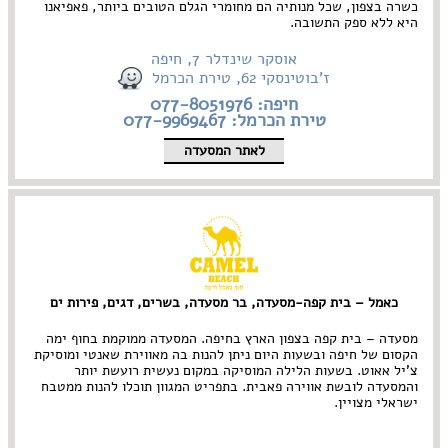
כשרה בצפון, שכל מנותיה הם מחומרי הגלם הטובים ביותר, פאפיאנו
היא ללא ספק התשובה.
אוסקר שינדלר 7, חיפה
ז'בוטינסקי 62, טירת הכרמל
חיפה: 077-8051976
טירת הכרמל: 077-9969467
לאתר המסעדה
כאמל – בית קפה-מסעדה, בר מסעדה, בשרים, דגים, פירות ים
מסעדה – בית קפה בצפון הארץ בחיפה. המסעדה ממוקמת בחוף ימה
הקסום של חיפה ובשעות היום ניתן להנות בה מאווירת שאנטי ומוסיקת
צ'יל אאוט. בשעות הלילה המוסיקה במקום נעשית רועשת יותר
והמסעדה לובשת אווירה פאבית. בתפריט המגוון תוכלו להנות ממטבח
ישראלי מצויין.