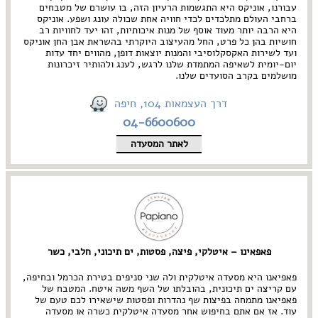
עבורנו, אוניקס היא התגשמות הרעיון הזה, בו עושרם של מטבחים
ברחבי העולם מתלכדים לכדי חוויה אחת שכולה עונג ושפע. אוניקס
היא הרבה יותר מעוד אוסף של מנות איכותיות, זהו יעד לחוויות רב
חושיות בהן כל פרט, החל מהעיצוב היוקרתי בהשראת אבן החן אוניקס
ועד לשירות האקסקלוסיבי והמנות יוצאות דופן, מהווים יחד עדות
יום-יומית לשאיפה המתמדת שלנו לרגש, לענג ולהותיר זיכרונות
מושלמים בקרב הסועדים שלנו.
דרך העצמאות 104, חיפה
04-6600600
לאתר המסעדה
פאפאינו – איטלקי, פיצה, פסטות, ים תיכוני, חלבי, כשר
פאפיאנו היא מסעדה איטלקית ולה שני סניפים בטירת הכרמל ובחיפה,
עם קריצה ים תיכונית, בהובלתו של השף משה איטח. המטבח של
פאפיאנו מתמחה בפיצות שף נהדרות ופסטות שישאירו לכם טעם של
עוד. אז אם אתם בחיפוש אחר מסעדה איטלקית כשרה או מסעדה