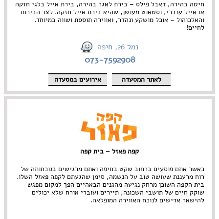
חיטה בהירה, דאבל פילס – בירת לאגר בהירה, בירת אייל בלגי חזקה
או אייל ענברי, וסטאוט מעושן, שהיא בירת אייל חזקה. לצד הבירות
והאלכוהול – אוכל מושקע ונהדר, ואווירה תוססת ושווה במיוחד.
לחיים!
נמל 26, חיפה
073-7592908
לאתר המסעדה
אירועים במסעדה
קפה פאזל – בית קפה
כאשר אתם פוסעים ברחוב שקט בחיפה ואתם מרגישים בנוכחותה של
רוח מרעננת שעושה טוב על הנשמה, סימן שהגעתם לקפה פאזל השלו.
בית הקפה השוכן מרחק נגיעה מהגנים הבאהיים הפך למקום מפגש
שוקק חיים של תושבי השכונה, תיירים ועוברי אורח שלא יכולים
להישאר אדישים לנוכח האווירה המופלאה.