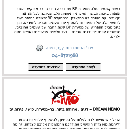
בשנת 2004 החלה מסעדת
BP
את דרכה כבורגר בר מבוקש באזור
הצפון, בזכות הבשר האיכותי ותשומת הלב שניתנה לכל קציצה
וקציצה. עם האוכל בא התיאבון, ובמסעדת
BP
הכשרה בחיפה נענו
לרחשי הלב של הסועדים: להוסיף עוד טעמים מגרים לתפריט. וכך
כיום מכיל התפריט של מסעדת
BP
קשת רחבה של טעמים אהובים:
מבשרים עסיסיים ודגים טריים – ועד סלטים צבעוניים ואפילו מנות
ילדים.
שד' ההסתדרות 157, חיפה
04-8721988
לאתר המסעדה
אירועים במסעדה
DREAM NEMO – דגים , ארוחות בוקר, בר-מסעדה, סושי, פירות ים
הבילוי שיאפשר לכם לעלות על הסיפון, להשקיף על תיבת האוצר
וליהנות מאוצרות העושים את דרכם מהמצולות אליכם לצלחת. זה מה
שמצפה לכם בדרים נמו, מסעדה בחיפה המעוצבת כספינה ענקית