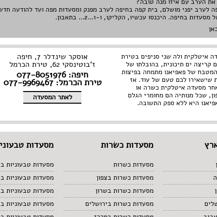
 את הערב עם איזו מנה טובה?
פה לערב יפני מושלם, בית קפה בחיפה לערב מפנק ומסעדות מפה ועד להודעה חדש
אן
אוסקר שינדלר 7, חיפה
ה איטלקית ולה שני סניפים בטירת
ז'בוטינסקי 62, טירת הכרמל
 קריצה ים תיכונית, בהובלתו של
מטבח של פאפיאנו מתמחה בפיצות
חיפה: 077-8051976
 שישאירו לכם טעם של עוד. אז
טירת הכרמל: 077-9969467
חר מסעדה איטלקית כשרה או
ן, שכל מנותיה הם מחומרי הגלם
לאתר המסעדה
פיאנו היא ללא ספק התשובה.
רץ
מסעדות כשרות
מסעדות טבעוניו
מסעדות כשרות
מסעדות טבעוניות בצ
ה
מסעדות כשרות בצפון
מסעדות טבעוניות ב
מסעדות כשרות בשרון
מסעדות טבעוניות בש
לים
מסעדות כשרות בירושלים
מסעדות טבעוניות בי
אביב
מסעדות כשרות במרכז
מסעדות טבעוניות ב