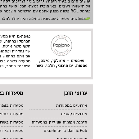
עושים סיבוב בעיר חיפה? גרים בעיר וצריכים לסגור
אל תישארו רעבים, כאן תוכלו למצוא הכל! סושי בחי
פורטל ROL פשוט מפנק אתכם עם הרשימה השלמה של מסעדות בחיפה. היכנסו עכשיו, הקליקו, ו-1...2... בתאבון.
מחפשים מסעדה טבעונית בחיפה והקריות? לחצו כ
פאפיאנו היא מסעד
הכרמל ובחיפה, עם
השף משה איטח. ה
שף נהדרות ופסטות
אם אתם בחיפוש א
פאפאינו – איטלקי, פיצה,
מסעדה כשרה בצפו
פסטות, ים תיכוני, חלבי, כשר
הטובים ביותר, פא
ערוצי תוכן
מסעדות בא
אירועים במסעדות
מסעדות בצפון
אירועים קטנים
מסעדות בחיפ
הזמנת מקומות און ליין במסעדות
מסעדות בשרון
Bar & Pub ברים ופאבים
מסעדות בירוש
מסעדות טבעוניות
מסעדות בתל 